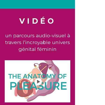
VIDÉO
un parcours audio-visuel à
travers l'incroyable univers
génital féminin