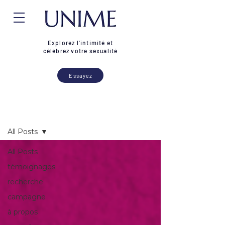
Explorez l'intimité et
célébrez votre sexualité
Essayez
Blogue
All Posts
All Posts
témoignages
recherche
campagne
à propos