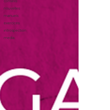
conseils
nouvelles
manuels
exercices
introspection
media