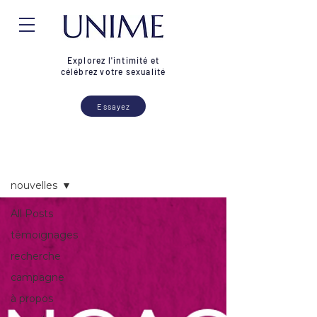
Explorez l'intimité et
célébrez votre sexualité
Essayez
Blogue
nouvelles
All Posts
témoignages
recherche
campagne
à propos