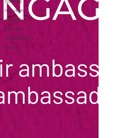
conseils
nouvelles
manuels
exercices
introspection
media