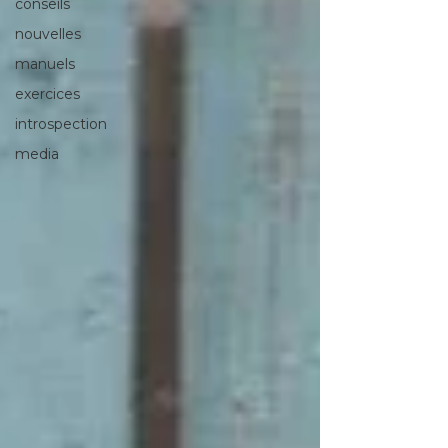
conseils
nouvelles
manuels
exercices
introspection
media