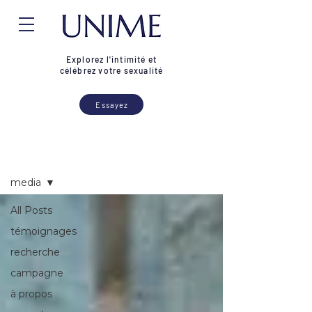
Explorez l'intimité et
célébrez votre sexualité
Essayez
Blogue
media
All Posts
témoignages
recherche
campagne
à propos