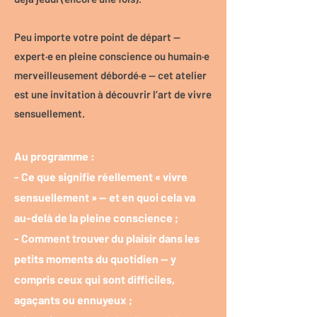
Peu importe votre point de départ —
expert·e en pleine conscience ou humain·e
merveilleusement débordé·e — cet atelier
est une invitation à découvrir l’art de vivre
sensuellement.
Au programme :
- Ce que signifie réellement « vivre
sensuellement » — et en quoi cela va
au-delà de la pleine conscience ;
- Comment trouver du plaisir dans les
petits moments du quotidien — y
compris ceux qui sont difficiles,
agaçants ou ennuyeux ;