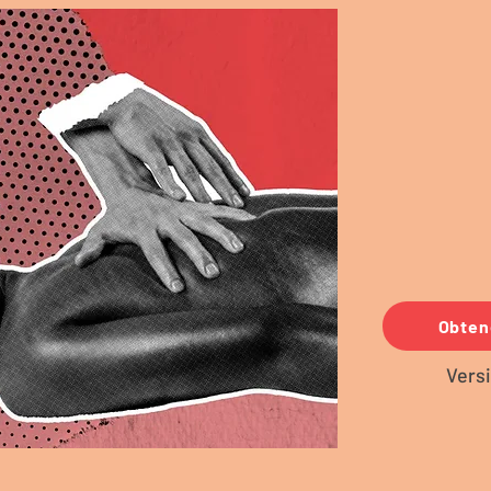
Obten
Vers