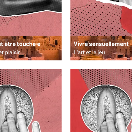
t être touché·e
Vivre sensuellement
t plaisir
L'art et le jeu