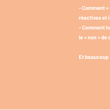
- Comment « r
réactives et i
- Comment ho
le « non » de
Et beaucoup 