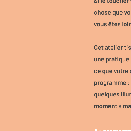
Si le toucher
chose que vou
vous êtes loin
Cet atelier t
une pratique 
ce que votre
programme : 
quelques illu
moment « mais
Au programm