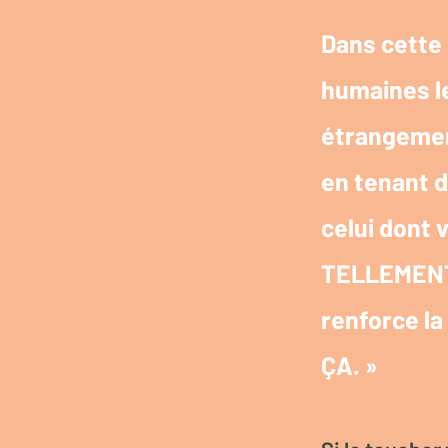
Dans cette 
humaines l
étrangement
en tenant d
celui dont 
TELLEMENT b
renforce la
ÇA. »