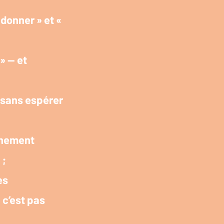
 donner » et «
 » — et
 sans espérer
einement
 ;
es
 c’est pas