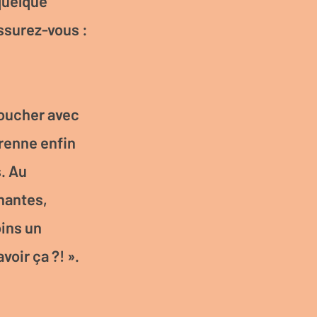
 quelque
ssurez-vous :
 toucher avec
renne enfin
. Au
nantes,
oins un
oir ça ?! ».