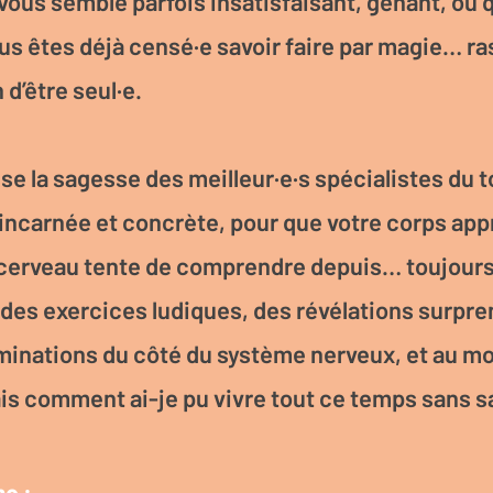
 vous semble parfois insatisfaisant, gênant, ou
s êtes déjà censé·e savoir faire par magie… ra
 d’être seul·e.
isse la sagesse des meilleur·e·s spécialistes du
incarnée et concrète, pour que votre corps app
 cerveau tente de comprendre depuis… toujours
des exercices ludiques, des révélations surpre
minations du côté du système nerveux, et au m
 comment ai-je pu vivre tout ce temps sans sav
e :