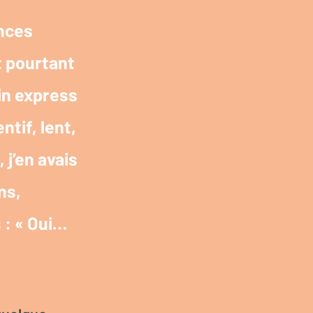
ences
t pourtant
in express
ntif, lent,
 j’en avais
ns,
 : « Oui…