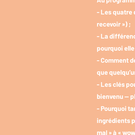
- Les quatre 
recevoir ») ;
- La différenc
pourquoi ell
- Comment de
que quelqu’u
- Les clés po
bienvenu — pl
- Pourquoi ta
ingrédients p
mal » à « wow