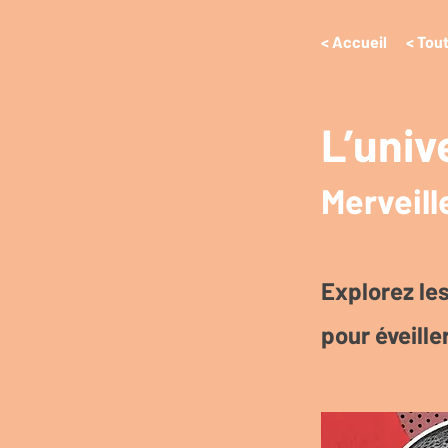
< Accueil
< Tout
L’univ
Merveill
Explorez le
pour éveille