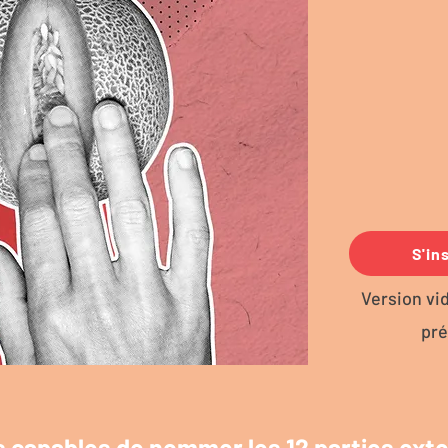
S'ins
Version vid
pré
s capables de nommer les 12 parties ext