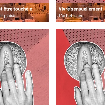
t être touché·e
Vivre sensuellement
t plaisir
L'art et le jeu