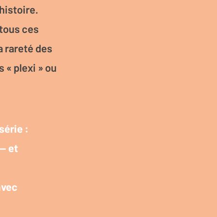
histoire.
tous ces
a rareté des
 « plexi » ou
série :
 — et
avec