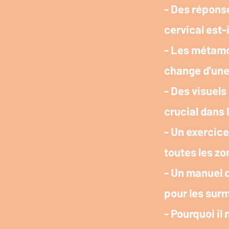
- Des réponse
cervical est-i
- Les métamo
change d'une
- Des visuels
crucial dans l
- Un exercice
toutes les zo
- Un manuel c
pour les surm
- Pourquoi il