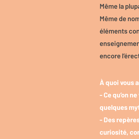
Même la plupa
Même de nomb
éléments cont
enseignements
encore l’érec
À quoi vous a
- Ce qu’on ne
quelques myt
- Des repères
curiosité, co