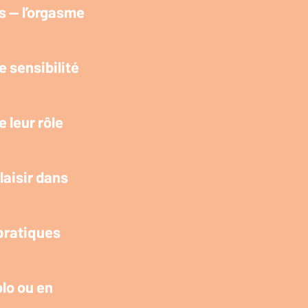
us — l’orgasme
 sensibilité
 leur rôle
laisir dans
 pratiques
olo ou en