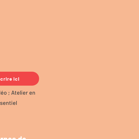
crire ici
éo ; Atelier en
sentiel
ernes de