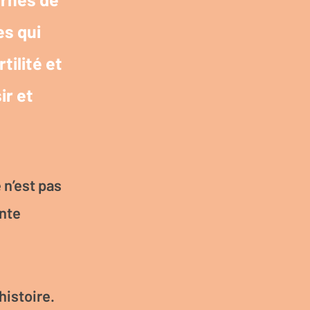
es qui
tilité et
ir et
 n’est pas
ente
histoire.