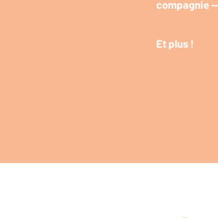
compagnie — e
Et plus !